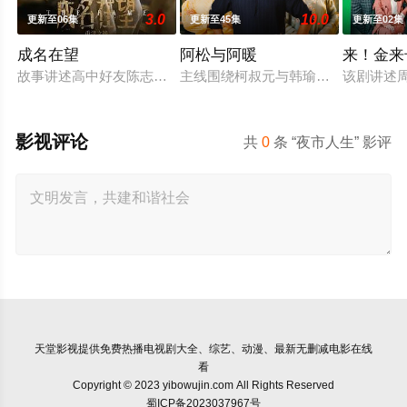
3.0
10.0
更新至06集
更新至45集
更新至02集
成名在望
阿松与阿暖
来！金来
故事讲述高中好友陈志伟（李国毅 饰）、罗冠豪（姚淳耀 饰）
主线围绕柯叔元与韩瑜饰演的"离婚夫
该剧讲述周
影视评论
共
0
条 “夜市人生” 影评
天堂影视
提供免费热播电视剧大全、综艺、动漫、最新无删减电影在线
看
Copyright © 2023 yibowujin.com All Rights Reserved
蜀ICP备2023037967号