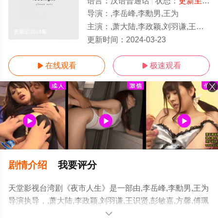
语言：
汉语普通话
状态：
更新至1024集
导演：
,李岳峰,李勳男,王为
主演：
,萧大陆,李政颖,刘羽谦,王识贤,彭敏嘉,方馨,傅珮慈,廖家仪,李玉凤,楚宣,傅显皓
更新至1024集
更新时间：
2024-03-23
在线观看
极速观看


剧情介绍
我要评分
天堂影视台湾剧《夜市人生》是一部由,李岳峰,李勳男,王为
导演执导，,萧大陆,李政颖,刘羽谦,王识贤,彭敏嘉,方馨,傅珮
慈,廖家仪,李玉凤,楚宣,傅显皓等明星演员精彩演绎的中国
