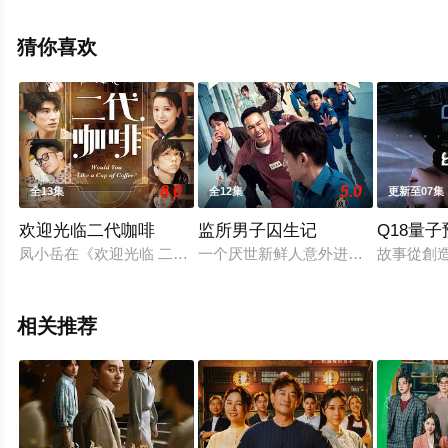
台湾电视剧，手机免费观看高清未删减完整版电视剧全集
就上天堂电影网，更多相关信息可移步至豆瓣电视剧、电
猜你喜欢
视猫或剧情网等平台了解。
8.0
5.0
全13集
全12集
更新至07集
欢迎光临二代咖啡
监所男子囚生记
Q18量子
凤小岳在《欢迎光临 二代咖啡》化身“咖啡之神”，与菜鸟徒弟
一个厌世新鲜人意外进入监狱成为管
故事從創造
相关推荐