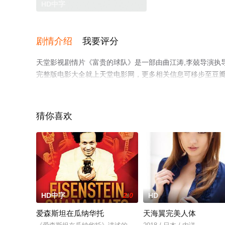
HD中字
剧情介绍
我要评分
天堂影视剧情片《富贵的球队》是一部由曲江涛,李兢导演执
完整版电影大全就上天堂电影网，更多相关信息可移步至豆
猜你喜欢
HD中字
2.0
HD
爱森斯坦在瓜纳华托
天海翼完美人体