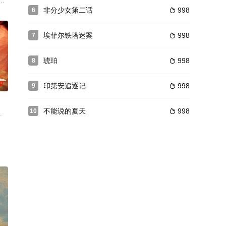
演彼得·格林纳威的巅峰之作，入围2015
备战高考。然而，健一的成绩却毫无起色，他的父亲怀疑他是否认真学习，于是
门前被奸商派人暗杀了。沈元中生前好友王伯麟虽很善良，但却生性软弱，其
非分少女第二话
998
6

埃菲尔铁塔迷案
998
7

琥珀
998
8

0
印第安追逐记
998
9

不能说的夏天
998
10

紅，後來祂與葉紅親熱時卻被白綾撞破，白綾雖然
弹炸死后，整排的士气异常低落。他们按照命令挨户搜寻，发现几个嫌疑犯。当晚
克莱顿（盖·皮尔斯 Guy Pearce 饰）被派遣着手调查。然而在调查中，
상엄마에게는구박덩이다.하지만옆집에사는학수에게는여신으로만보이는데학수