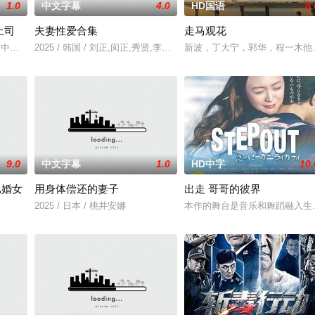
1.0
中文字幕
4.0
HD国语
8.
上司
夫妻性爱合集
走马观花
透,中山健二
2025 / 韩国 / 刘正,闵正,秀贤,李恩美,韩石峰,闵道允,尚斗,尹江善
新波，丁大宁，郭华，程一木他
9.0
中文字幕
1.0
HD中字
10.
已婚女
用身体偿还的妻子
出走 哥哥的彼界
2025 / 日本 / 桃井安娜
本作的舞台是音乐和舞蹈融入生