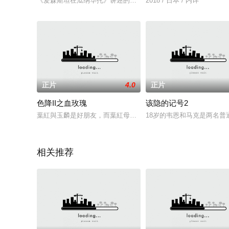
《爱森斯坦在瓜纳华托》讲述的是世界蒙太奇之父谢尔盖·爱森斯坦
2018 / 日本 / 内详
正片
4.0
正片
色降II之血玫瑰
该隐的记号2
葉紅與玉麟是好朋友，而葉紅母親由於貪戀玉麟家財雖然明知祂
18岁的韦恩和马克是两名普
相关推荐