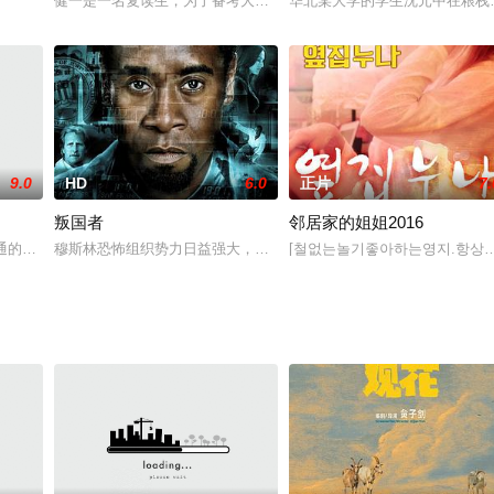
在墨西哥度过的一段奇特岁月。影片实验性颇足，并极具视觉冲击力，是英国导
健一是一名复读生，为了备考大学，他一边在补习班学习，一边努力
华北某大学的学生沈元中在粮栈
9.0
HD
6.0
正片
7.
叛国者
邻居家的姐姐2016
已有未婚妻白綾，仍聘請法師向祂施了色落，因此祂終日迷迷痴痴心鈡只想著葉
通的英军，2003年在伊拉克维护和平，当颇受欢迎的连长于巡逻时被路旁炸
穆斯林恐怖组织势力日益强大，为了挫败他们的国际阴谋，FBI探员罗伊·
[철없는놀기좋아하는영지.항