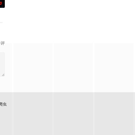
0
廖爷将携600余公斤毒品来云交易，火速成立“斩毒行动”专案组，借调警员安
影评
爬虫