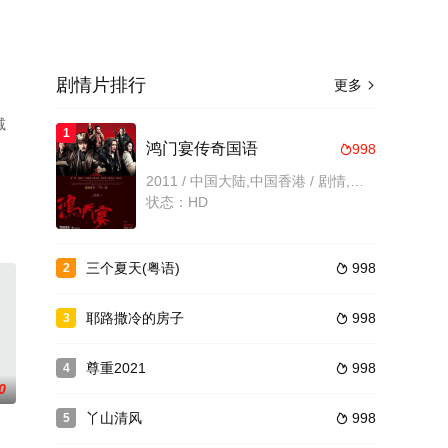
剧情片排行
更多

减
1
鸿门宴传奇国语
998

2011 / 中国大陆,中国香港 / 剧情,动作,历史,古装
状态：HD
三个夏天(粤语)
998
2

耶路撒冷的房子
998
3

尊重2021
998
4

0
丫山清风
998
5
