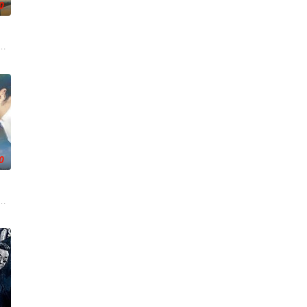
0
们毕业于同一所大学。他们和很多年轻人一样，自以为是，敏感错弱，没有被认
0
活的冲绳。与母亲朱音、妹妹舞一起生活的照屋踊，憧憬舞蹈学校的丽莎，开