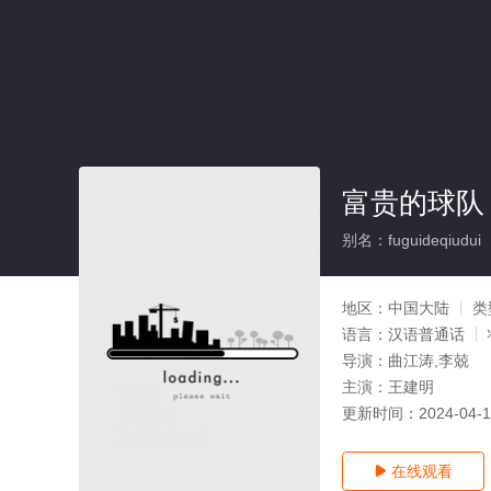
富贵的球队
别名：fuguideqiudui
地区：
中国大陆
类
语言：
汉语普通话
导演：
曲江涛,李兢
主演：
王建明
更新时间：
2024-04-
在线观看
