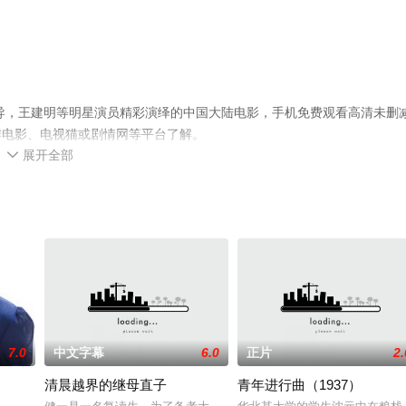
导，王建明等明星演员精彩演绎的中国大陆电影，手机免费观看高清未删
瓣电影、电视猫或剧情网等平台了解。
展开全部

7.0
中文字幕
6.0
正片
2.
清晨越界的继母直子
青年进行曲（1937）