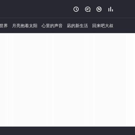




世界
月亮抱着太阳
心里的声音
凪的新生活
回来吧大叔