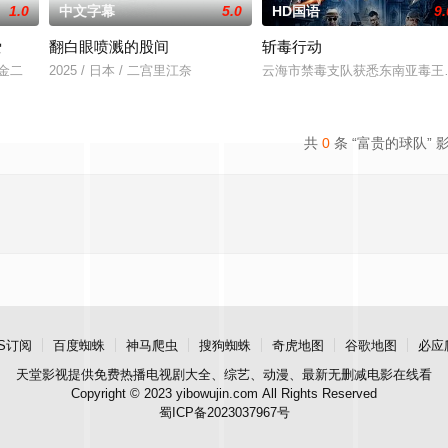
1.0
中文字幕
5.0
HD国语
9.
爱
翻白眼喷溅的股间
斩毒行动
川金二
2025 / 日本 / 二宫里江奈
云海市禁毒支队获悉东南亚毒王
共
0
条 “富贵的球队” 
S订阅
百度蜘蛛
神马爬虫
搜狗蜘蛛
奇虎地图
谷歌地图
必应
天堂影视
提供免费热播电视剧大全、综艺、动漫、最新无删减电影在线看
Copyright © 2023 yibowujin.com All Rights Reserved
蜀ICP备2023037967号