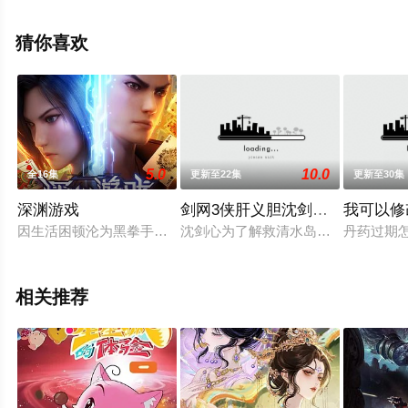
豆瓣动漫、电视猫或剧情网等平台了解。
猜你喜欢
5.0
10.0
全16集
更新至22集
更新至30集
深渊游戏
剑网3侠肝义胆沈剑心第三季
我可以修
因生活困顿沦为黑拳手的乔惊霆，在一场交通事故后醒来，发现
沈剑心为了解救清水岛村民，返回中
丹药过期
相关推荐