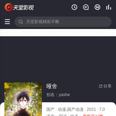






哑舍
分享

别名：yashe
国产
动漫,国产动漫
2021
7.0