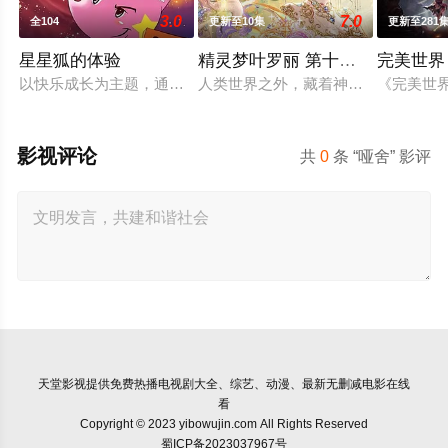
3.0
7.0
全104
更新至10集
更新至281
星星狐的体验
精灵梦叶罗丽 第十一季（下）
完美世界
以快乐成长为主题，通过星星狐演绎不同的职业角色，帮助了孩
人类世界之外，藏着神秘而美好的叶
《完美世
影视评论
共
0
条 “哑舍” 影评
天堂影视
提供免费热播电视剧大全、综艺、动漫、最新无删减电影在线
看
Copyright © 2023 yibowujin.com All Rights Reserved
蜀ICP备2023037967号