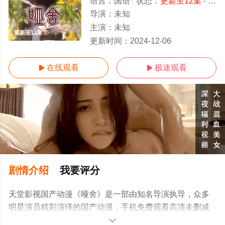
语言：
国语
状态：
更新至12集
- 免费在线观看
导演：
未知
主演：
未知
更新至12集
更新时间：
2024-12-06
在线观看
极速观看


剧情介绍
我要评分
天堂影视国产动漫《哑舍》是一部由知名导演执导，众多
明星演员精彩演绎的国产动漫，手机免费观看高清未删减
完整版动漫全集就上天堂电影网，更多相关信息可移步至
