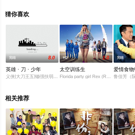
琼丹,郑子诚等明星演员精彩演绎的中国香港电视剧，大结
局剧情已揭晓（639集全），手机免费观看高清未删减完整
猜你喜欢
版电视剧全集就上天堂电影网，更多相关信息可移步至豆
瓣电视剧、电视猫或剧情网等平台了解。
8.0
1.0
完结
HD
完结
英雄 · 刀 · 少年
太空训练生
爱情食物
义侠[大刀王五]锄强扶弱一刀平天下。知己难求，能舍身为友的
Florida party girl Rex (Roberts) turns
鲁佳芳（
相关推荐