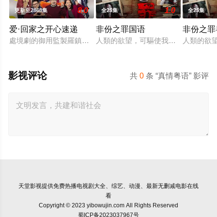
8.0
1.0
更新至2868集
全25集
全25集
爱·回家之开心速递
非份之罪国语
非份之罪
處境劇的御用監製羅鎮岳已經準備開拍新一套處境劇，暫定叫《愛
人類的欲望，可驅使我們超越自我，
人類的欲
影视评论
共
0
条 “真情粤语” 影评
天堂影视
提供免费热播电视剧大全、综艺、动漫、最新无删减电影在线
看
Copyright © 2023 yibowujin.com All Rights Reserved
蜀ICP备2023037967号