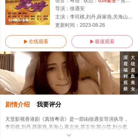
语言：
粤语
状态：
639集全
- 免费在线观看
导演：
徐遇安
主演：
李司棋,刘丹,薛家燕,关海山,蒋志光,苏玉华,郭少芸,刘少君,刘恺威,谭倩红,卢庆辉,张慧仪,黄智贤,罗
639集全/全集
更新时间：
2023-08-26
在线观看
极速观看


剧情介绍
我要评分
天堂影视香港剧《真情粤语》是一部由徐遇安导演执导，
李司棋,刘丹,薛家燕,关海山,蒋志光,苏玉华,郭少芸,刘少君,
刘恺威,谭倩红,卢庆辉,张慧仪,黄智贤,罗霖,曾江,邝文珣,苑
