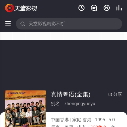






真情粤语(全集)
分享

别名：zhenqingyueyu
中国香港
家庭,香港
1995
5.0